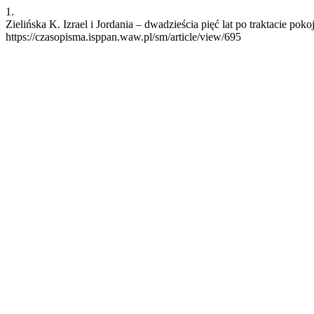
1.
Zielińska K. Izrael i Jordania – dwadzieścia pięć lat po traktacie po
https://czasopisma.isppan.waw.pl/sm/article/view/695