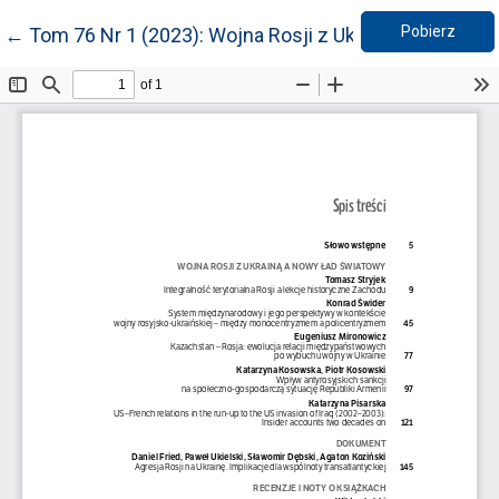
Pobie
Wróć do szczegółów artykułu
Pobierz
←
Tom 76 Nr 1 (2023): Wojna Rosji z Ukrainą a nowy ła