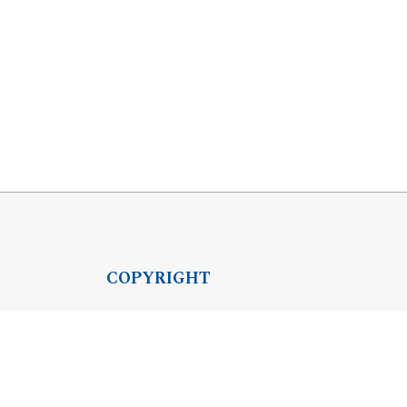
COPYRIGHT
Copyright by Instytut Studiów Politycznych
OJS Support & customization by
Academicon
Platform & workflow by
OJS/PKP