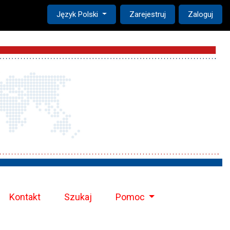
Change the language. The current language is:
Język Polski
Zarejestruj
Zaloguj
Kontakt
Szukaj
Pomoc