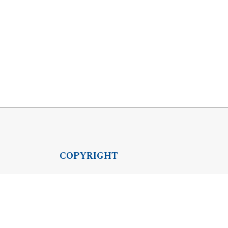
COPYRIGHT
Copyright by Instytut Studiów Politycznych
OJS Support & customization by
Academicon
Platform & workflow by
OJS/PKP