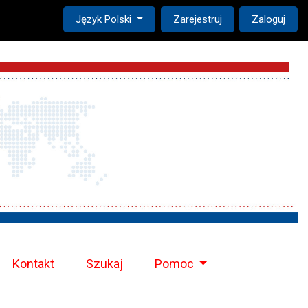
Change the language. The current language is:
Język Polski
Zarejestruj
Zaloguj
Kontakt
Szukaj
Pomoc