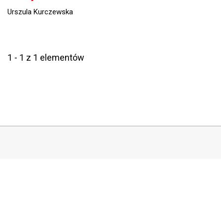
Urszula Kurczewska
1 - 1 z 1 elementów
COPYRIGHT
Copyright by Instytut Studiów Politycznych PAN, 2024
OJS Support & customization by
Academicon