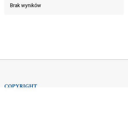
Brak wyników
COPYRIGHT
Copyright by Instytut Studiów Politycznych PAN, 2024
OJS Support & customization by
Academicon
Platform & workflow by
OJS/PKP