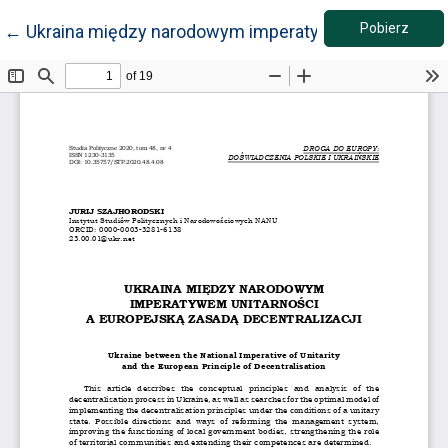
Pobie
Wróć do szczegółów artykułu
Pobierz
←
Ukraina między narodowym imperatywem unitarności 