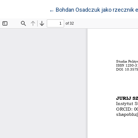
Wróć do szczegółów artykułu
←
Bohdan Osadczuk jako rzecznik e