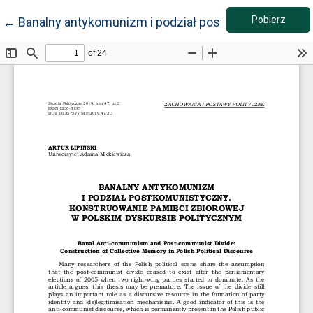
Pobie
Wróć do szczegółów artykułu
Pobierz
←
Banalny antykomunizm i podział postkomunistyczny.