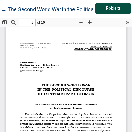
Pobie
Wróć do szczegółów artykułu
Pobierz
←
The Second World War in the Political Discourse of 