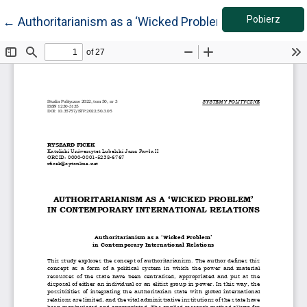
Pobie
Wróć do szczegółów artykułu
Pobierz
←
Authoritarianism as a ‘Wicked Problem’ in Contempora