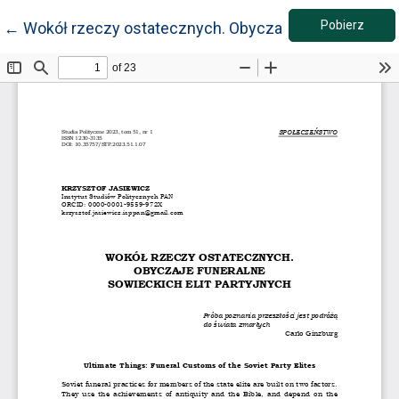
Pobie
Wróć do szczegółów artykułu
Pobierz
←
Wokół rzeczy ostatecznych. Obyczaje funeralne sowi