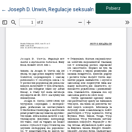
Pobie
Wróć do szczegółów artykułu
Pobierz
←
Joseph D. Unwin, Regulacje seksualne a zachowania k