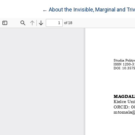
Wróć do szczegółów artykułu
←
About the Invisible, Marginal and Tr