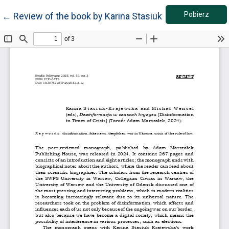
Pobie
Wróć do szczegółów artykułu
Pobierz
←
Review of the book by Karina Stasiuk-Krajewska, Mic