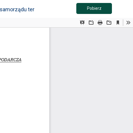
Pobierz PDF
Pobierz
 samorządu terytorialnego