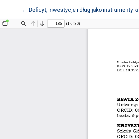
Wróć do szczegółów artykułu
←
Deficyt, inwestycje i dług jako instrumenty