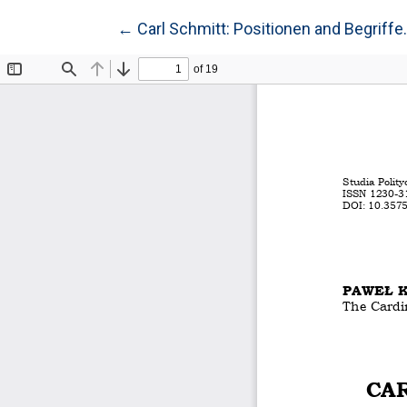
Wróć do szczegółów artykułu
←
Carl Schmitt: Positionen and Begriffe.