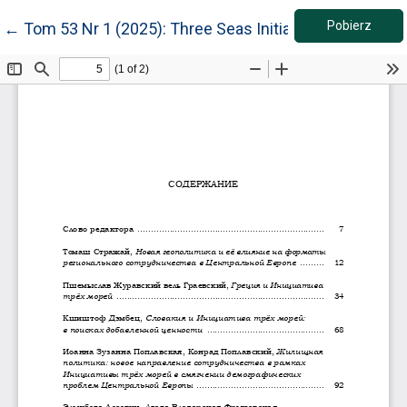
Pobie
Wróć do szczegółów artykułu
Pobierz
←
Tom 53 Nr 1 (2025): Three Seas Initiative