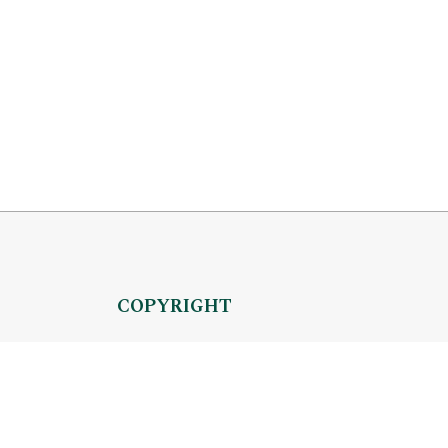
COPYRIGHT
Copyright by Instytut Studiów Politycznych
OJS Support & customization by
Academicon
Platform & workflow by
OJS/PKP