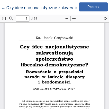
Pobie
Wróć do szczegółów artykułu
Pobierz
←
Czy idee nacjonalistyczne zakwestionują społeczeń