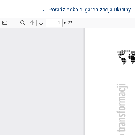
Wróć do szczegółów artykułu
←
Poradziecka oligarchizacja Ukrainy 