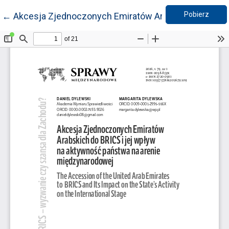
Pobie
Wróć do szczegółów artykułu
Pobierz
←
Akcesja Zjednoczonych Emiratów Arabskich do BRICS