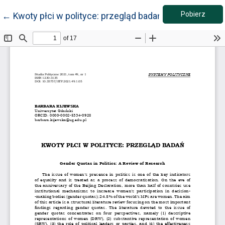
Pobie
Wróć do szczegółów artykułu
Pobierz
←
Kwoty płci w polityce: przegląd badań