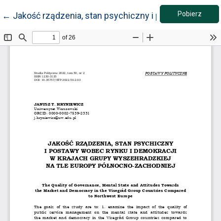
Pobie
Wróć do szczegółów artykułu
Pobierz
←
Jakość rządzenia, stan psychiczny i postawy wobec 