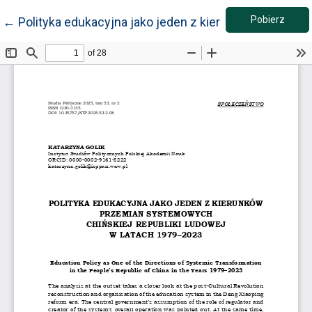
Pobie
Wróć do szczegółów artykułu
Pobierz
←
Polityka edukacyjna jako jeden z kierunków przemi