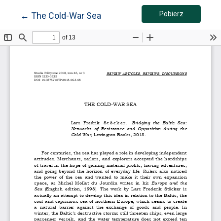
Pobierz PDF
Wróć do szczegółów artykułu
Pobierz
←
The Cold-War Sea