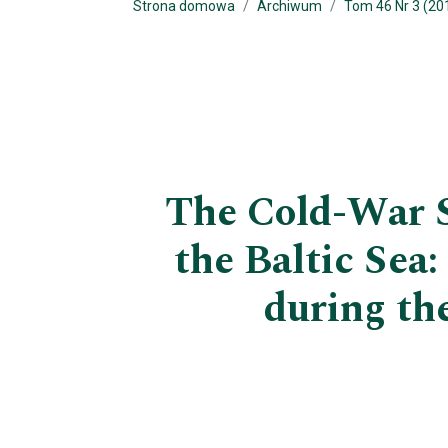
Strona domowa
Archiwum
Tom 46 Nr 3 (20
The Cold-War Se
the Baltic Sea
during th