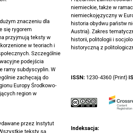
niemieckie, także w ramach
niemieckojęzyczny w Eur
 dużym znaczeniu dla
historia obydwu państw ni
e się rygorem
Austria). Zakres tematyc
a przyjmują teksty w
historii, politologii i soc
akorzenione w teoriach i
historyczną z politologicz
połecznych. Szczególnie
owacyjne podejścia
ne ramy subdyscyplin. W
gólnie zachęcają do
ISSN:
1230-4360 (Print)
I
egionu Europy Środkowo-
jących region w
wydawane przez Instytut
Indeksacja:
Wszystkie teksty są