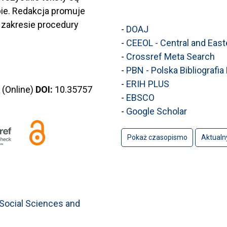
ie. Redakcja promuje
zakresie procedury
-
DOAJ
-
CEEOL - Central and East
-
Crossref Meta Search
-
PBN - Polska Bibliografi
-
ERIH PLUS
(Online)
DOI:
10.35757
-
EBSCO
-
Google Scholar
Pokaż czasopismo
Aktualn
 Social Sciences and