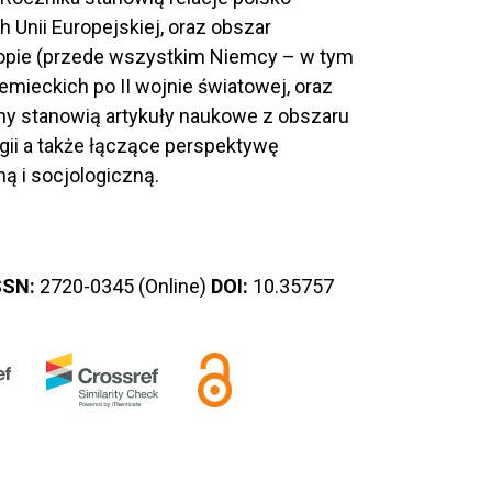
 Unii Europejskiej, oraz obszar
opie (przede wszystkim Niemcy – w tym
emieckich po II wojnie światowej, oraz
zny stanowią artykuły naukowe z obszaru
jologii a także łączące perspektywę
ną i socjologiczną.
SSN:
2720-0345 (Online)
DOI:
10.35757