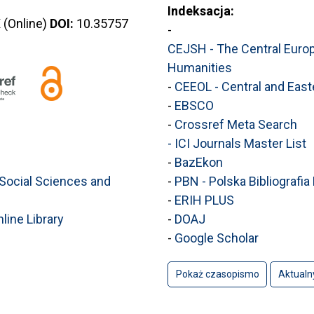
Indeksacja:
(Online)
DOI:
10.35757
-
CEJSH - The Central Europ
Humanities
-
CEEOL - Central and East
-
EBSCO
-
Crossref Meta Search
- ICI Journals Master List
-
BazEkon
 Social Sciences and
-
PBN - Polska Bibliografi
-
ERIH PLUS
line Library
-
DOAJ
-
Google Scholar
Pokaż czasopismo
Aktualn