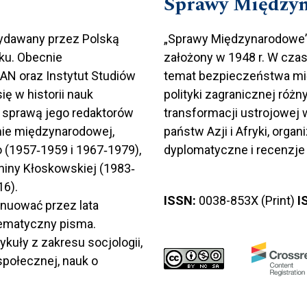
Sprawy Między
 wydawany przez Polską
„Sprawy Międzynarodowe” (I
ku. Obecnie
założony w 1948 r. W czas
AN oraz Instytut Studiów
temat bezpieczeństwa mię
ę w historii nauk
polityki zagranicznej róż
 sprawą jego redaktorów
transformacji ustrojowej 
mie międzynarodowej,
państw Azji i Afryki, orga
 (1957‐1959 i 1967‐1979),
dyplomatyczne i recenzje 
niny Kłoskowskiej (1983‐
16).
ISSN:
0038-853X (Print)
I
ynuować przez lata
tematyczny pisma.
kuły z zakresu socjologii,
społecznej, nauk o