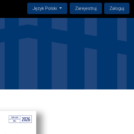
Change the language. The current language is:
Język Polski
Zarejestruj
Zaloguj