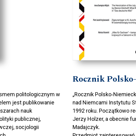
Rocznik Polsko
ismem politologicznym w
„Rocznik Polsko­‑Niemiec
elem jest publikowanie
nad Niemcami Instytutu S
bszarach nauk
1992 roku. Początkowo red
lityki publicznej,
Jerzy Holzer, a obecnie fun
wczej, socjologii
Madajczyk.
ch.
Przedmiot zainteresowań 