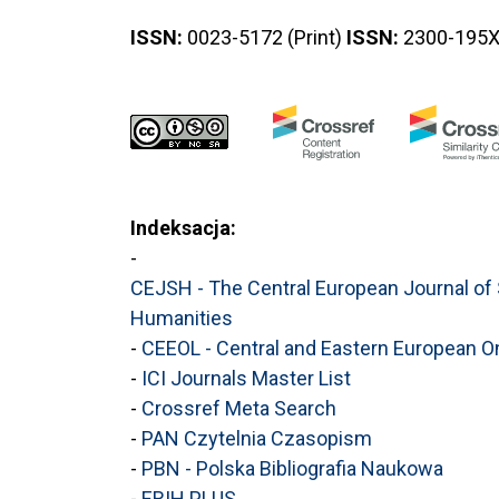
ISSN:
0023-5172 (Print)
ISSN:
2300-195X 
Indeksacja:
-
CEJSH - The Central European Journal of
Humanities
-
CEEOL - Central and Eastern European On
-
ICI Journals Master List
-
Crossref Meta Search
-
PAN Czytelnia Czasopism
-
PBN - Polska Bibliografia Naukowa
-
ERIH PLUS