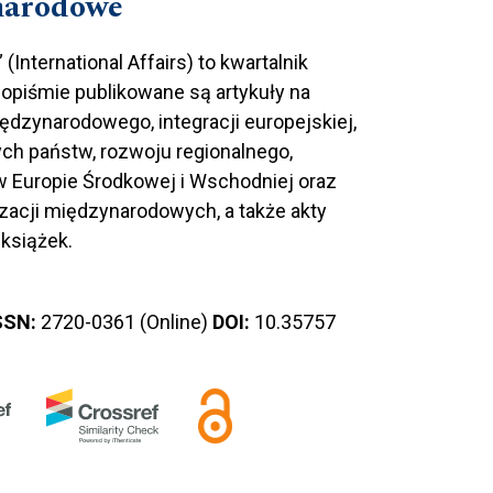
narodowe
nternational Affairs) to kwartalnik
opiśmie publikowane są artykuły na
dzynarodowego, integracji europejskiej,
nych państw, rozwoju regionalnego,
w Europie Środkowej i Wschodniej oraz
nizacji międzynarodowych, a także akty
książek.
SSN:
2720-0361 (Online)
DOI:
10.35757