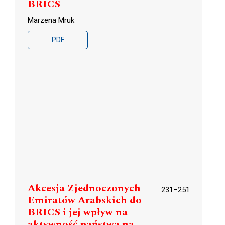
BRICS
Marzena Mruk
PDF
Akcesja Zjednoczonych
231–251
Emiratów Arabskich do
BRICS i jej wpływ na
aktywność państwa na