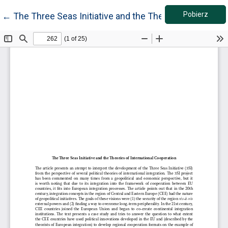
Pobie
Wróć do szczegółów artykułu
Pobierz
←
The Three Seas Initiative and the Theories of Interna