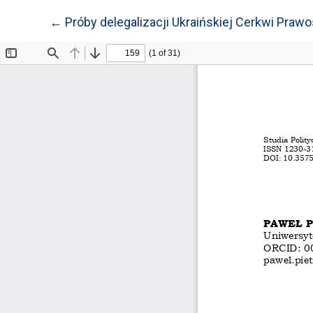
Wróć do szczegółów artykułu
←
Próby delegalizacji Ukraińskiej Cerkwi Praw