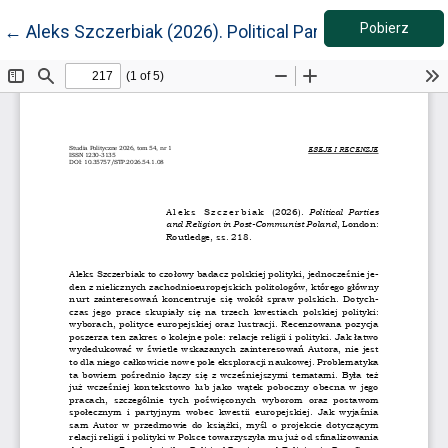
Pobie
Wróć do szczegółów artykułu
Pobierz
←
Aleks Szczerbiak (2026). Political Parties and Relig