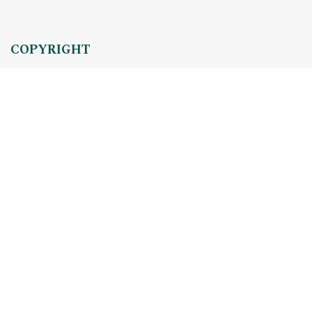
COPYRIGHT
Copyright by Instytut Studiów Politycznych PAN, 2024
OJS Support & customization by
Academicon
Platform & workflow by
OJS/PKP