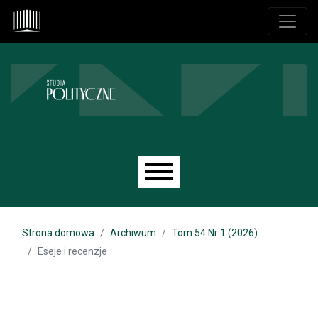
Przejdź do głównego menu
Przejdź do sekcji głównej
Przejdź do stopki
Main menu
Strona domowa
Archiwum
Tom 54 Nr 1 (2026)
Eseje i recenzje