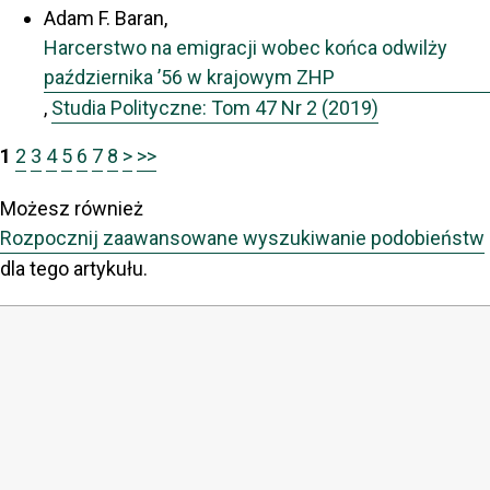
Adam F. Baran,
Harcerstwo na emigracji wobec końca odwilży
października ’56 w krajowym ZHP
,
Studia Polityczne: Tom 47 Nr 2 (2019)
1
2
3
4
5
6
7
8
>
>>
Możesz również
Rozpocznij zaawansowane wyszukiwanie podobieństw
dla tego artykułu.