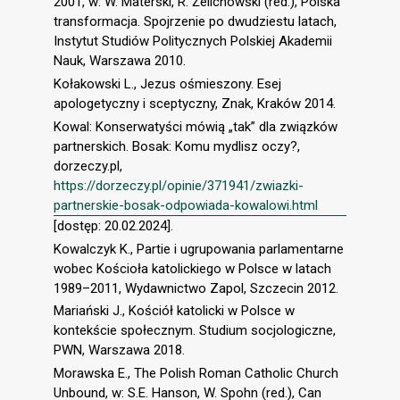
2001, w: W. Materski, R. Żelichowski (red.), Polska
transformacja. Spojrzenie po dwudziestu latach,
Instytut Studiów Politycznych Polskiej Akademii
Nauk, Warszawa 2010.
Kołakowski L., Jezus ośmieszony. Esej
apologetyczny i sceptyczny, Znak, Kraków 2014.
Kowal: Konserwatyści mówią „tak” dla związków
partnerskich. Bosak: Komu mydlisz oczy?,
dorzeczy.pl,
https://dorzeczy.pl/opinie/371941/zwiazki-
partnerskie-bosak-odpowiada-kowalowi.html
[dostęp: 20.02.2024].
Kowalczyk K., Partie i ugrupowania parlamentarne
wobec Kościoła katolickiego w Polsce w latach
1989–2011, Wydawnictwo Zapol, Szczecin 2012.
Mariański J., Kościół katolicki w Polsce w
kontekście społecznym. Studium socjologiczne,
PWN, Warszawa 2018.
Morawska E., The Polish Roman Catholic Church
Unbound, w: S.E. Hanson, W. Spohn (red.), Can