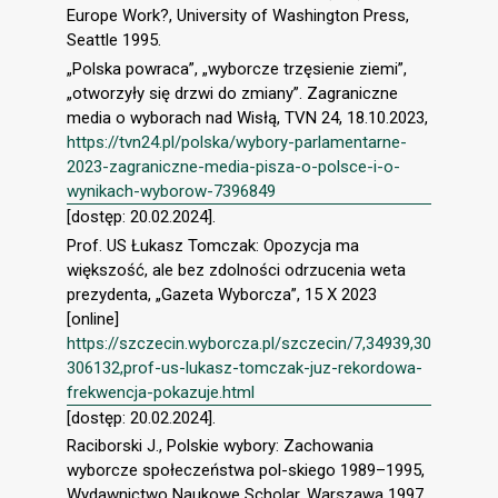
Europe Work?, University of Washington Press,
Seattle 1995.
„Polska powraca”, „wyborcze trzęsienie ziemi”,
„otworzyły się drzwi do zmiany”. Zagraniczne
media o wyborach nad Wisłą, TVN 24, 18.10.2023,
https://tvn24.pl/polska/wybory-parlamentarne-
2023-zagraniczne-media-pisza-o-polsce-i-o-
wynikach-wyborow-7396849
[dostęp: 20.02.2024].
Prof. US Łukasz Tomczak: Opozycja ma
większość, ale bez zdolności odrzucenia weta
prezydenta, „Gazeta Wyborcza”, 15 X 2023
[online]
https://szczecin.wyborcza.pl/szczecin/7,34939,30
306132,prof-us-lukasz-tomczak-juz-rekordowa-
frekwencja-pokazuje.html
[dostęp: 20.02.2024].
Raciborski J., Polskie wybory: Zachowania
wyborcze społeczeństwa pol-skiego 1989–1995,
Wydawnictwo Naukowe Scholar, Warszawa 1997.