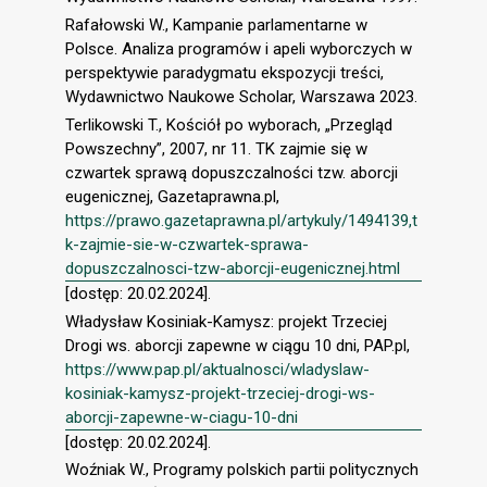
Rafałowski W., Kampanie parlamentarne w
Polsce. Analiza programów i apeli wyborczych w
perspektywie paradygmatu ekspozycji treści,
Wydawnictwo Naukowe Scholar, Warszawa 2023.
Terlikowski T., Kościół po wyborach, „Przegląd
Powszechny”, 2007, nr 11. TK zajmie się w
czwartek sprawą dopuszczalności tzw. aborcji
eugenicznej, Gazetaprawna.pl,
https://prawo.gazetaprawna.pl/artykuly/1494139,t
k-zajmie-sie-w-czwartek-sprawa-
dopuszczalnosci-tzw-aborcji-eugenicznej.html
[dostęp: 20.02.2024].
Władysław Kosiniak-Kamysz: projekt Trzeciej
Drogi ws. aborcji zapewne w ciągu 10 dni, PAP.pl,
https://www.pap.pl/aktualnosci/wladyslaw-
kosiniak-kamysz-projekt-trzeciej-drogi-ws-
aborcji-zapewne-w-ciagu-10-dni
[dostęp: 20.02.2024].
Woźniak W., Programy polskich partii politycznych