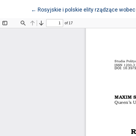
Wróć do szczegółów artykułu
←
Rosyjskie i polskie elity rządzące wob