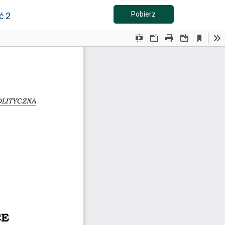
Pobierz PDF
Pobierz
ć 2