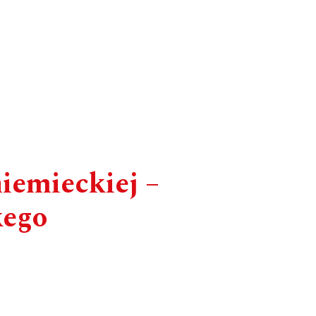
iemieckiej –
kego