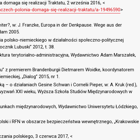
a domaga się realizacji Traktatu, 2 września 2016, <
mczech-polonia-domaga-się-realizacji-traktatu/a-19496590
>
iter?, w: J. Franzke, Europa in der Denkpause. Wege aus der
sdam 2005.
nia polsko-niemieckiego w działalności społeczno‑politycznej
cznik Lubuski” 2012, t. 38.
ruktura terytorialno‑administracyjna, Wydawnictwo Adam Marszałek,
ogu” z premierem Brandenburgii Dietmarem Woidke, koordynatorem
mieckiej, „Dialog” 2015, nr 1.
 – o działaniach Gesine Schwan i Cornelii Pieper, w: A. Kruk (red.),
wyzwań XXI wieku, Wyższa Szkoła Studiów Międzynarodowych w
sunkach międzynarodowych, Wydawnictwo Uniwersytetu Łódzkiego,
Polski i RFN w obszarze bezpieczeństwa wewnętrznego, „Krakowskie
czania polskiego, 3 czerwca 2017, <