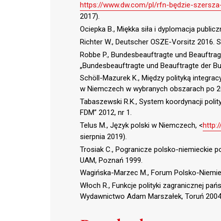
https://www.dw.com/pl/rfn-będzie-szersza
2017).
Ociepka B., Miękka siła i dyplomacja publi
Richter W., Deutscher OSZE-Vorsitz 2016. S
Robbe P., Bundesbeauftragte und Beauftragt
„Bundesbeauftragte und Beauftragte der Bu
Schöll-Mazurek K., Między polityką integrac
w Niemczech w wybranych obszarach po 20
Tabaszewski R.K., System koordynacji polit
FDM” 2012, nr 1.
Telus M., Język polski w Niemczech, <
http:
sierpnia 2019).
Trosiak C., Pogranicze polsko-niemieckie 
UAM, Poznań 1999.
Wagińska-Marzec M., Forum Polsko-Niemieck
Włoch R., Funkcje polityki zagranicznej pańs
Wydawnictwo Adam Marszałek, Toruń 2004