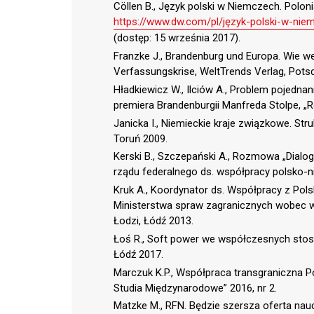
Cöllen B., Język polski w Niemczech. Poloni
https://www.dw.com/pl/język-polski-w-nie
(dostęp: 15 września 2017).
Franzke J., Brandenburg und Europa. Wie we
Verfassungskrise, WeltTrends Verlag, Pot
Hładkiewicz W., Ilciów A., Problem pojedna
premiera Brandenburgii Manfreda Stolpe, „Ro
Janicka I., Niemieckie kraje związkowe. St
Toruń 2009.
Kerski B., Szczepański A., Rozmowa „Dial
rządu federalnego ds. współpracy polsko-nie
Kruk A., Koordynator ds. Współpracy z Polską
Ministerstwa spraw zagranicznych wobec 
Łodzi, Łódź 2013.
Łoś R., Soft power we współczesnych sto
Łódź 2017.
Marczuk K.P., Współpraca transgraniczna 
Studia Międzynarodowe” 2016, nr 2.
Matzke M., RFN. Będzie szersza oferta nau