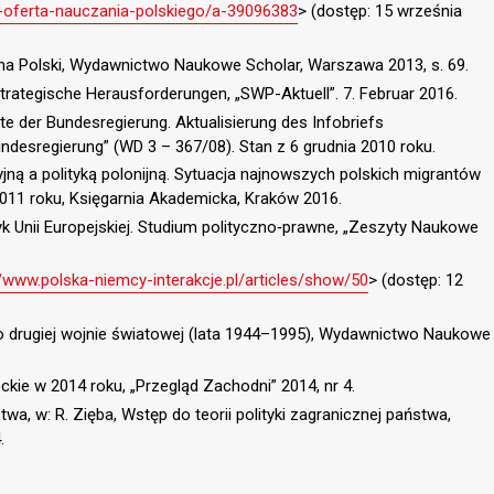
-oferta-nauczania-polskiego/a-39096383
> (dostęp: 15 września
czna Polski, Wydawnictwo Naukowe Scholar, Warszawa 2013, s. 69.
trategische Herausforderungen, „SWP-Aktuell”. 7. Februar 2016.
e der Bundesregierung. Aktualisierung des Infobriefs
ndesregierung” (WD 3 – 367/08). Stan z 6 grudnia 2010 roku.
yjną a polityką polonijną. Sytuacja najnowszych polskich migrantów
11 roku, Księgarnia Akademicka, Kraków 2016.
yk Unii Europejskiej. Studium polityczno‑prawne, „Zeszyty Naukowe
//www.polska-niemcy-interakcje.pl/articles/show/50
> (dostęp: 12
po drugiej wojnie światowej (lata 1944–1995), Wydawnictwo Naukowe
ie w 2014 roku, „Przegląd Zachodni” 2014, nr 4.
twa, w: R. Zięba, Wstęp do teorii polityki zagranicznej państwa,
.