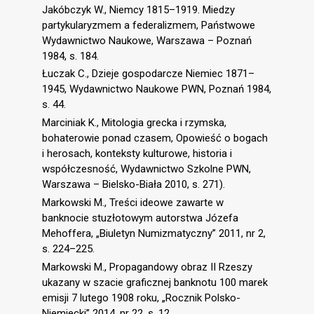
Jakóbczyk W., Niemcy 1815–1919. Miedzy
partykularyzmem a federalizmem, Państwowe
Wydawnictwo Naukowe, Warszawa – Poznań
1984, s. 184.
Łuczak C., Dzieje gospodarcze Niemiec 1871–
1945, Wydawnictwo Naukowe PWN, Poznań 1984,
s. 44.
Marciniak K., Mitologia grecka i rzymska,
bohaterowie ponad czasem, Opowieść o bogach
i herosach, konteksty kulturowe, historia i
współczesność, Wydawnictwo Szkolne PWN,
Warszawa – Bielsko-Biała 2010, s. 271).
Markowski M., Treści ideowe zawarte w
banknocie stuzłotowym autorstwa Józefa
Mehoffera, „Biuletyn Numizmatyczny” 2011, nr 2,
s. 224–225.
Markowski M., Propagandowy obraz II Rzeszy
ukazany w szacie graficznej banknotu 100 marek
emisji 7 lutego 1908 roku, „Rocznik Polsko-
Niemiecki” 2014, nr 22, s. 12.