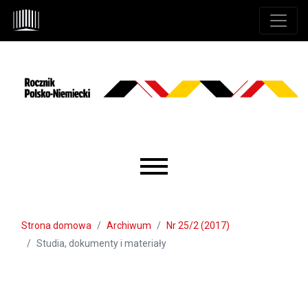
Przejdź do głównego menu
Przejdź do sekcji głównej
Przejdź do stopki
Main menu
Strona domowa
Archiwum
Nr 25/2 (2017)
Studia, dokumenty i materiały