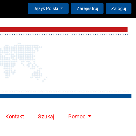
Change the language. The current language is:
Język Polski
Zarejestruj
Zaloguj
Kontakt
Szukaj
Pomoc