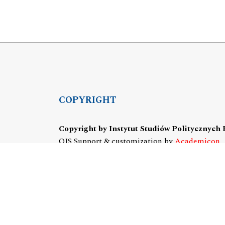
COPYRIGHT
Copyright by Instytut Studiów Politycznych
OJS Support & customization by
Academicon
Platform & workflow by
OJS/PKP