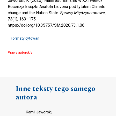
Jaworski, K. (2020). Manifest realizmu w XXI wieku?
Recenzja książki Anatola Lievena pod tytułem Climate
change and the Nation State.
Sprawy Międzynarodowe
,
73
(1), 163–175.
https://doi.org/10.35757/SM.2020.73.1.06
Formaty cytowań
Prawa autorskie
Inne teksty tego samego
autora
Kamil Jaworski,