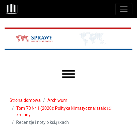
Przejdź do głównego menu
Przejdź do sekcji głównej
Przejdź do stopki
Main menu
Strona domowa
Archiwum
Tom 73 Nr 1 (2020): Polityka klimatyczna: stałość i
zmiany
Recenzje i noty o książkach