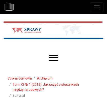
Przejdź do głównego menu
Przejdź do sekcji głównej
Przejdź do stopki
Main menu
Strona domowa
Archiwum
Tom 72 Nr 1 (2019): Jak uczyć o stosunkach
międzynarodowych?
Editorial