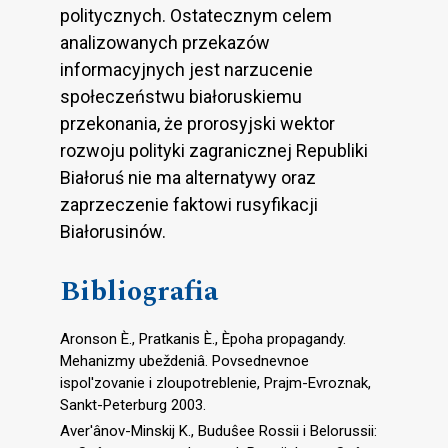
politycznych. Ostatecznym celem
analizowanych przekazów
informacyjnych jest narzucenie
społeczeństwu białoruskiemu
przekonania, że prorosyjski wektor
rozwoju polityki zagranicznej Republiki
Białoruś nie ma alternatywy oraz
zaprzeczenie faktowi rusyfikacji
Białorusinów.
Bibliografia
Aronson È., Pratkanis È., Èpoha propagandy.
Mehanizmy ubeždeniâ. Povsednevnoe
ispol′zovanie i zloupotreblenie, Prajm-Evroznak,
Sankt-Peterburg 2003.
Aver′ânov-Minskij K., Buduŝee Rossii i Belorussii: