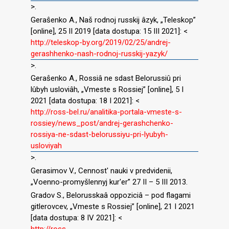
>.
Geraŝenko A., Naš rodnoj russkij âzyk, „Teleskop”
[online], 25 II 2019 [data dostupa: 15 III 2021]: <
http://teleskop-by.org/2019/02/25/andrej-
gerashhenko-nash-rodnoj-russkij-yazyk/
>.
Geraŝenko A., Rossiâ ne sdast Belorussiû pri
lûbyh usloviâh, „Vmeste s Rossiej” [online], 5 I
2021 [data dostupa: 18 I 2021]: <
http://ross-bel.ru/analitika-portala-vmeste-s-
rossiey/news_post/andrej-gerashchenko-
rossiya-ne-sdast-belorussiyu-pri-lyubyh-
usloviyah
>.
Gerasimov V., Cennost′ nauki v predvidenii,
„Voenno-promyšlennyj kur′er” 27 II – 5 III 2013.
Gradov S., Belorusskaâ oppoziciâ – pod flagami
gitlerovcev, „Vmeste s Rossiej” [online], 21 I 2021
[data dostupa: 8 IV 2021]: <
http://ross-