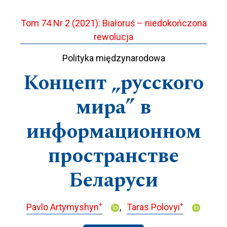
Tom 74 Nr 2 (2021): Białoruś – niedokończona
rewolucja
Polityka międzynarodowa
Концепт „русского
мира” в
информационном
пространстве
Беларуси
+
+
Pavlo Artymyshyn
Taras Polovyi