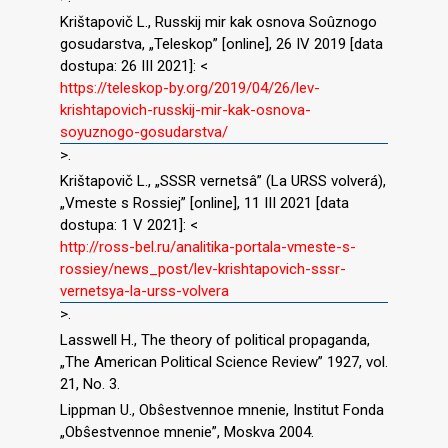
Krištapovič L., Russkij mir kak osnova Soûznogo
gosudarstva, „Teleskop” [online], 26 IV 2019 [data
dostupa: 26 III 2021]: <
https://teleskop-by.org/2019/04/26/lev-
krishtapovich-russkij-mir-kak-osnova-
soyuznogo-gosudarstva/
>.
Krištapovič L., „SSSR vernetsâ” (La URSS volverá),
„Vmeste s Rossiej” [online], 11 III 2021 [data
dostupa: 1 V 2021]: <
http://ross-bel.ru/analitika-portala-vmeste-s-
rossiey/news_post/lev-krishtapovich-sssr-
vernetsya-la-urss-volvera
>.
Lasswell H., The theory of political propaganda,
„The American Political Science Review” 1927, vol.
21, No. 3.
Lippman U., Obŝestvennoe mnenie, Institut Fonda
„Obŝestvennoe mnenie”, Moskva 2004.