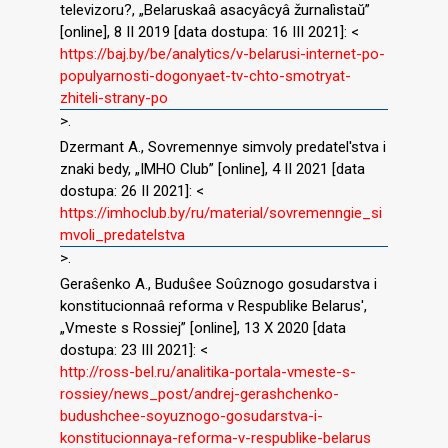
televizoru?, „Belaruskaâ asacyâcyâ žurnalìstaŭ”
[online], 8 II 2019 [data dostupa: 16 III 2021]: <
https://baj.by/be/analytics/v-belarusi-internet-po-
populyarnosti-dogonyaet-tv-chto-smotryat-
zhiteli-strany-po
>.
Dzermant A., Sovremennye simvoly predatel′stva i
znaki bedy, „IMHO Club” [online], 4 II 2021 [data
dostupa: 26 II 2021]: <
https://imhoclub.by/ru/material/sovremenngie_si
mvoli_predatelstva
>.
Geraŝenko A., Buduŝee Soûznogo gosudarstva i
konstitucionnaâ reforma v Respublike Belarus′,
„Vmeste s Rossiej” [online], 13 X 2020 [data
dostupa: 23 III 2021]: <
http://ross-bel.ru/analitika-portala-vmeste-s-
rossiey/news_post/andrej-gerashchenko-
budushchee-soyuznogo-gosudarstva-i-
konstitucionnaya-reforma-v-respublike-belarus