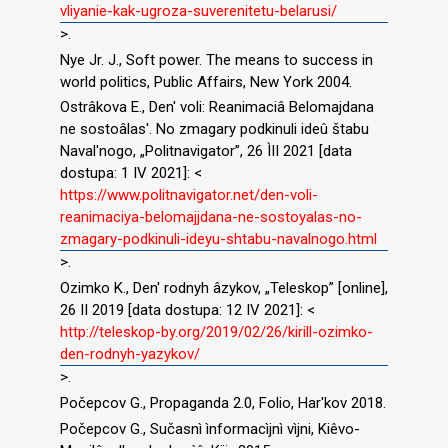
vliyanie-kak-ugroza-suverenitetu-belarusi/
>.
Nye Jr. J., Soft power. The means to success in
world politics, Public Affairs, New York 2004.
Ostrâkova E., Den′ voli: Reanimaciâ Belomajdana
ne sostoâlas′. No zmagary podkinuli ideû štabu
Naval′nogo, „Politnavigator”, 26 ÌII 2021 [data
dostupa: 1 IV 2021]: <
https://www.politnavigator.net/den-voli-
reanimaciya-belomajjdana-ne-sostoyalas-no-
zmagary-podkinuli-ideyu-shtabu-navalnogo.html
>.
Ozimko K., Den′ rodnyh âzykov, „Teleskop” [online],
26 II 2019 [data dostupa: 12 IV 2021]: <
http://teleskop-by.org/2019/02/26/kirill-ozimko-
den-rodnyh-yazykov/
>.
Počepcov G., Propaganda 2.0, Folio, Har′kov 2018.
Počepcov G., Sučasnì ìnformacìjnì vìjni, Kiêvo-