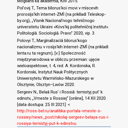
Mogilâns′ka akademìâ, Kiїv 2015.
Pol′ovij T., Tema bìlorus′koї movi v mìscevih
prorosìjs′kih ìnternet-ZMÌ (na priklladì Teleskop-
by.org), „Vìsnik Nacìonal′nogo tehnìčnogo
unìversitetu Ukraїni »Kiїvs′kij polìtehnìčnij ìnstitut«.
Polìtologìâ. Socìologìâ. Pravo” 2020, vip. 3.
Polovyi T., Margìnalìzacìâ bìlorus′kogo
nacìonalìzmu v rosìjs′kih ìnternet-ZMÌ (na prikladì
lenta.ru ta regnum), [v:] Społeczność
międzynarodowa w obliczu przemian: ujęcie
wieloaspektowe, t. 4, red. A. Kordonska, R.
Kordonski, Instytut Nauk Politycznych
Uniwersytetu Warmińsko-Mazurskiego w
Olsztynie, Olsztyn–Lwów 2020.
Sergeev N., Belaâ Rus′ i Rossiâ: ternistyj put′ k
edinstv, „Vmeste s Rossiej” [online], 14 XII 2020
[data dostupa: 25 III 2021]: <
http://ross-bel.ru/analitika-portala-vmeste-s-
rossiey/news_post/nikolaj-sergeev-belaya-rus-i-
rossiya-ternistyj-put-k-edinstvu