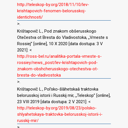
http://teleskop-by.org/2018/11/10/lev-
krishtapovich-fenomen-belorusskoj-
identichnosti/
>.
Krištapovič L., Pod znakom obŝerusskogo
Otečestva ot Bresta do Vladivostoka, „Vmeste s
Rossiej” [online], 10 X 2020 [data dostupa: 3 V
2021]: <
http://ross-bel.ru/analitika-portala-vmeste-s-
rossiey/news_post/lev-krishtapovich-pod-
znakom-obshcherusskogo-otechestva-ot-
bresta-do-vladivostoka
>.
Krištapovič L., Pol′sko-šlâhetskaâ traktovka
belorusskoj istorii i Russkij mir, „Teleskop” [online],
23 VIII 2019 [data dostupa: 2 V 2021]: <
http://teleskop-by.org/2019/08/23/polsko-
shlyahetskaya-traktovka-belorusskoj-istorii-i-
russkij-mir/
>.