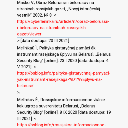
Maško V., Obraz Belorussii i belorusov na
stranicah rossijskih gazet, „Novyj istoričeskij
vestnik” 2002, № 8: <
https://cyberleninka.ru/article/n/obraz-belorussii-
i-belorusov-na-stranitsah-rossiyskih-
gazet/viewer
> [data dostupa: 20 III 2021].
Mel′nìkaŭ Ì., Palìtyka gìstaryčnaj pamâcì âk
ìnstrumant rasejskaga ŭplyvu na Belarusì, „Belarus
Security Blog” [online], 23 I 2020 [data dostupa: 4
V 2021]: <
https://bsblog.info/palityka-gistarychnaj-pamyaci-
yak-instrumant-rasejskaga-%D1%9Eplyvu-na-
belarusi/
>.
Mel′nikov È., Rossijskoe informacionnoe vliânie
kak ugroza suverenitetu Belarusi, „Belarus
Security Blog” [online], 8 IX 2020 [data dostupa: 19
III 2021]: <
https://bsblog.info/rossijskoe-informacionnoe-