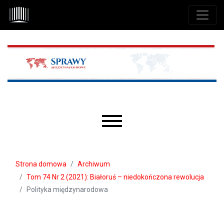
Przejdź do głównego menu
Przejdź do sekcji głównej
Przejdź do stopki
Main menu
Strona domowa
Archiwum
Tom 74 Nr 2 (2021): Białoruś – niedokończona rewolucja
Polityka międzynarodowa