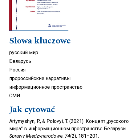
Słowa kluczowe
русский мир
Беларусь
Россия
пророссийские нарративы
информационное пространство
СМИ
Jak cytować
Artymyshyn, P., & Polovyi, T. (2021). Концепт „русского
мира” в информационном пространстве Беларуси.
Sprawy Międzynarodowe
,
74
(2), 181–201.