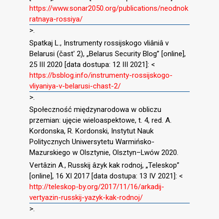
https://www.sonar2050.org/publications/neodnok
ratnaya-rossiya/
>.
Spatkaj L., Instrumenty rossijskogo vliâniâ v
Belarusi (čast′ 2), „Belarus Security Blog” [online],
25 III 2020 [data dostupa: 12 III 2021]: <
https://bsblog.info/instrumenty-rossijskogo-
vliyaniya-v-belarusi-chast-2/
>.
Społeczność międzynarodowa w obliczu
przemian: ujęcie wieloaspektowe, t. 4, red. A.
Kordonska, R. Kordonski, Instytut Nauk
Politycznych Uniwersytetu Warmińsko-
Mazurskiego w Olsztynie, Olsztyn–Lwów 2020.
Vertâzin A., Russkij âzyk kak rodnoj, „Teleskop”
[online], 16 XI 2017 [data dostupa: 13 IV 2021]: <
http://teleskop-by.org/2017/11/16/arkadij-
vertyazin-russkij-yazyk-kak-rodnoj/
>.