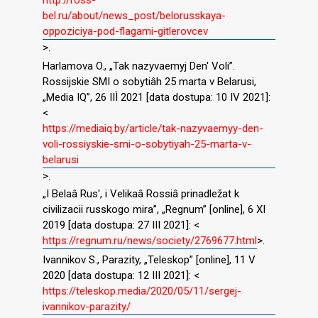
bel.ru/about/news_post/belorusskaya-
oppoziciya-pod-flagami-gitlerovcev
>.
Harlamova O., „Tak nazyvaemyj Den′ Voli”.
Rossijskie SMI o sobytiâh 25 marta v Belarusi,
„Media IQ”, 26 IIÌ 2021 [data dostupa: 10 IV 2021]:
<
https://mediaiq.by/article/tak-nazyvaemyy-den-
voli-rossiyskie-smi-o-sobytiyah-25-marta-v-
belarusi
>.
„I Belaâ Rus′, i Velikaâ Rossiâ prinadležat k
civilizacii russkogo mira”, „Regnum” [online], 6 XI
2019 [data dostupa: 27 III 2021]: <
https://regnum.ru/news/society/2769677.html
>.
Ivannikov S., Parazity, „Teleskop” [online], 11 V
2020 [data dostupa: 12 III 2021]: <
https://teleskop.media/2020/05/11/sergej-
ivannikov-parazity/