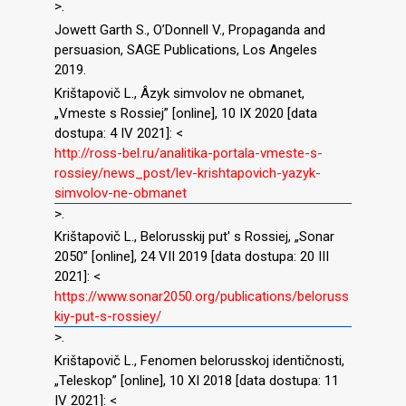
>.
Jowett Garth S., O’Donnell V., Propaganda and
persuasion, SAGE Publications, Los Angeles
2019.
Krištapovič L., Âzyk simvolov ne obmanet,
„Vmeste s Rossiej” [online], 10 IX 2020 [data
dostupa: 4 IV 2021]: <
http://ross-bel.ru/analitika-portala-vmeste-s-
rossiey/news_post/lev-krishtapovich-yazyk-
simvolov-ne-obmanet
>.
Krištapovič L., Belorusskij put′ s Rossiej, „Sonar
2050” [online], 24 VII 2019 [data dostupa: 20 III
2021]: <
https://www.sonar2050.org/publications/beloruss
kiy-put-s-rossiey/
>.
Krištapovič L., Fenomen belorusskoj identičnosti,
„Teleskop” [online], 10 XI 2018 [data dostupa: 11
IV 2021]: <