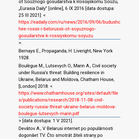
ot Soûznogo gosudarstva k Rossijskomu Soûzu,
„Eurasia Daily” [online], 6 IX 2016 [data dostupa:
25 III 2021]: <
https://eadaily.com/ru/news/2016/09/06/budushc
hee-rossii-i-belorussii-ot-soyuznogo-
gosudarstva-k-rossiyskomu-soyuzu
>.
Bernays E., Propaganda, H. Liveright, New York
1928.
Boulègue M., Lutsevych O., Marin A., Civil society
under Russia’s threat. Building resilience in
Ukraine, Belarus and Moldova, Chatham House,
[London] 2018: <
https://www.chathamhouse.org/sites/default/file
s/publications/research/2018-11-08-civil-
society-russia-threat-ukraine-belarus-moldova-
boulegue-lutsevych-marin.pdf
> [data dostupa: 1 V 2021].
Devâtov A., V Belarusi internet po populârnosti
dogonâet TV. Čto smotrât žiteli strany po