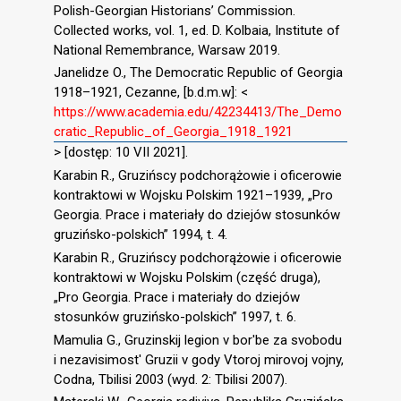
Polish-Georgian Historians’ Commission.
Collected works, vol. 1, ed. D. Kolbaia, Institute of
National Remembrance, Warsaw 2019.
Janelidze O., The Democratic Republic of Georgia
1918–1921, Cezanne, [b.d.m.w]: <
https://www.academia.edu/42234413/The_Demo
cratic_Republic_of_Georgia_1918_1921
> [dostęp: 10 VII 2021].
Karabin R., Gruzińscy podchorążowie i oficerowie
kontraktowi w Wojsku Polskim 1921–1939, „Pro
Georgia. Prace i materiały do dziejów stosunków
gruzińsko-polskich” 1994, t. 4.
Karabin R., Gruzińscy podchorążowie i oficerowie
kontraktowi w Wojsku Polskim (część druga),
„Pro Georgia. Prace i materiały do dziejów
stosunków gruzińsko-polskich” 1997, t. 6.
Mamulia G., Gruzinskij legion v bor′be za svobodu
i nezavisimost′ Gruzii v gody Vtoroj mirovoj vojny,
Codna, Tbilisi 2003 (wyd. 2: Tbilisi 2007).