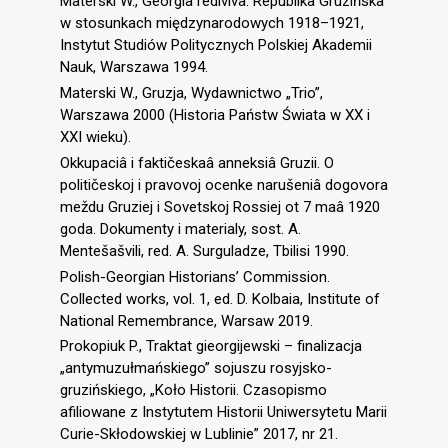
Materski W., Georgia rediviva. Republika Gruzińska
w stosunkach międzynarodowych 1918–1921,
Instytut Studiów Politycznych Polskiej Akademii
Nauk, Warszawa 1994.
Materski W., Gruzja, Wydawnictwo „Trio”,
Warszawa 2000 (Historia Państw Świata w XX i
XXI wieku).
Okkupaciâ i faktičeskaâ anneksiâ Gruzii. O
političeskoj i pravovoj ocenke narušeniâ dogovora
meždu Gruziej i Sovetskoj Rossiej ot 7 maâ 1920
goda. Dokumenty i materialy, sost. A.
Mentešašvili, red. A. Surguladze, Tbilisi 1990.
Polish-Georgian Historians’ Commission.
Collected works, vol. 1, ed. D. Kolbaia, Institute of
National Remembrance, Warsaw 2019.
Prokopiuk P., Traktat gieorgijewski – finalizacja
„antymuzułmańskiego” sojuszu rosyjsko-
gruzińskiego, „Koło Historii. Czasopismo
afiliowane z Instytutem Historii Uniwersytetu Marii
Curie-Skłodowskiej w Lublinie” 2017, nr 21.