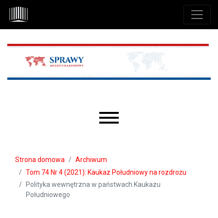
Przejdź do głównego menu
Przejdź do sekcji głównej
Przejdź do stopki
Main menu
Strona domowa
Archiwum
Tom 74 Nr 4 (2021): Kaukaz Południowy na rozdrożu
Polityka wewnętrzna w państwach Kaukazu
Południowego