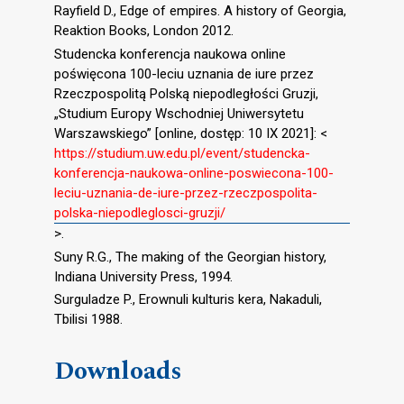
Rayfield D., Edge of empires. A history of Georgia,
Reaktion Books, London 2012.
Studencka konferencja naukowa online
poświęcona 100-leciu uznania de iure przez
Rzeczpospolitą Polską niepodległości Gruzji,
„Studium Europy Wschodniej Uniwersytetu
Warszawskiego” [online, dostęp: 10 IX 2021]: <
https://studium.uw.edu.pl/event/studencka-
konferencja-naukowa-online-poswiecona-100-
leciu-uznania-de-iure-przez-rzeczpospolita-
polska-niepodleglosci-gruzji/
>.
Suny R.G., The making of the Georgian history,
Indiana University Press, 1994.
Surguladze P., Erownuli kulturis kera, Nakaduli,
Tbilisi 1988.
Downloads