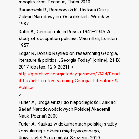
msoplio dros, Pegasus, Tbilisi 2010.
Baranowski B., Baranowski K., Historia Gruzji,
Zakład Narodowy im. Ossolińskich, Wrocław
1987.
Dallin A., German rule in Russia 1941–1945. A
study of occupation policies, Macmillan, London
1957.
Edgar R., Donald Rayfield on researching Georgia,
literature & politics, „Georgia Today” [online], 21 IX
2017 [dostęp: 12 X 2021]: <
http://gtarchive.georgiatoday.ge/news/7634/Donal
d-Rayfield-on-Researching-Georgia,-Literature-&-
Politics
>.
Furier A., Droga Gruzji do niepodległości, Zakład
Badań Narodowościowych Polskiej Akademii
Nauk, Poznań 2000.
Furier A., Kaukaz w dokumentach polskiej służby
konsularnej z okresu międzywojennego,
Uniwersytet Szczeciński, Szczecin 2019.