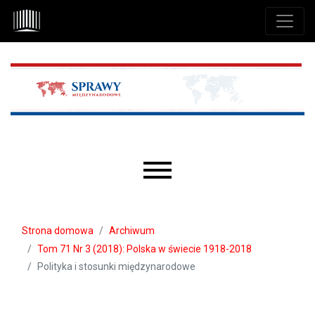
Przejdź do głównego menu
Przejdź do sekcji głównej
Przejdź do stopki
Main menu
Strona domowa
Archiwum
Tom 71 Nr 3 (2018): Polska w świecie 1918-2018
Polityka i stosunki międzynarodowe