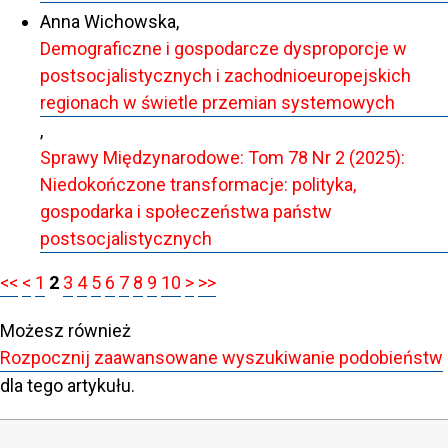
Anna Wichowska,
Demograficzne i gospodarcze dysproporcje w
postsocjalistycznych i zachodnioeuropejskich
regionach w świetle przemian systemowych
,
Sprawy Międzynarodowe: Tom 78 Nr 2 (2025):
Niedokończone transformacje: polityka,
gospodarka i społeczeństwa państw
postsocjalistycznych
<<
<
1
2
3
4
5
6
7
8
9
10
>
>>
Możesz również
Rozpocznij zaawansowane wyszukiwanie podobieństw
dla tego artykułu.