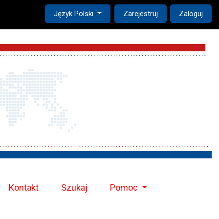
Change the language. The current language is:
Język Polski
Zarejestruj
Zaloguj
Kontakt
Szukaj
Pomoc