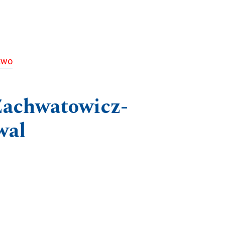
stwo
 Zachwatowicz-
wal