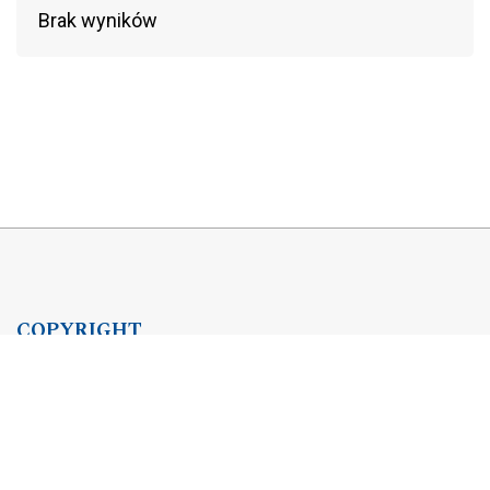
Brak wyników
COPYRIGHT
Copyright by Instytut Studiów Politycznych PAN, 2024
OJS Support & customization by
Academicon
Platform & workflow by
OJS/PKP