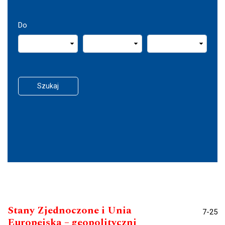
Do
Szukaj
Stany Zjednoczone i Unia
7-25
Europejska – geopolityczni