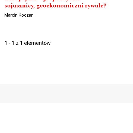
sojusznicy, geoekonomiczni rywale?
Marcin Koczan
1 - 1 z 1 elementów
COPYRIGHT
Copyright by Instytut Studiów Politycznych PAN, 2024