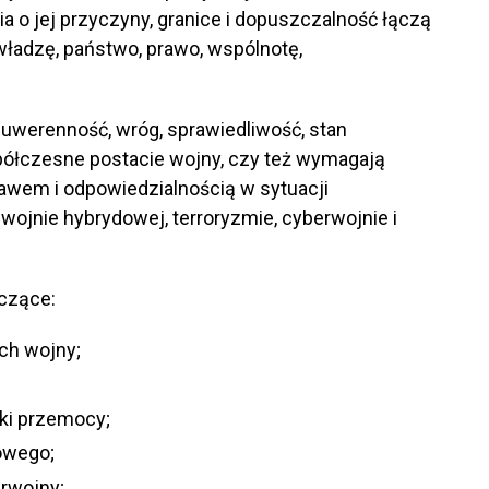
 o jej przyczyny, granice i dopuszczalność łączą
władzę, państwo, prawo, wspólnotę,
suwerenność, wróg, sprawiedliwość, stan
ółczesne postacie wojny, czy też wymagają
rawem i odpowiedzialnością w sytuacji
ojnie hybrydowej, terroryzmie, cyberwojnie i
yczące:
ych wojny;
yki przemocy;
owego;
erwojny;