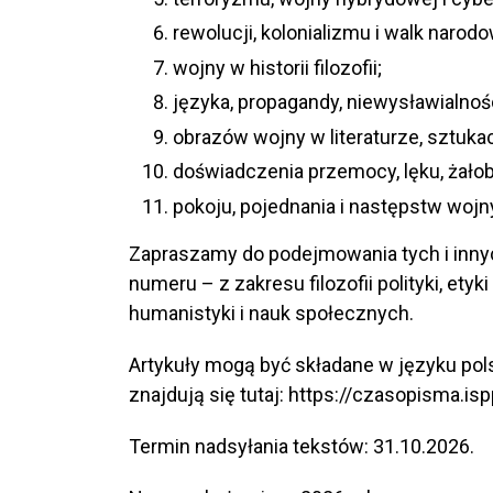
rewolucji, kolonializmu i walk nar
wojny w historii filozofii;
języka, propagandy, niewysławialnośc
obrazów wojny w literaturze, sztukac
doświadczenia przemocy, lęku, żało
pokoju, pojednania i następstw wojn
Zapraszamy do podejmowania tych i inn
numeru – z zakresu filozofii polityki, etyki i
humanistyki i nauk społecznych.
Artykuły mogą być składane w języku pol
znajdują się tutaj: https://czasopisma.i
Termin nadsyłania tekstów: 31.10.2026.