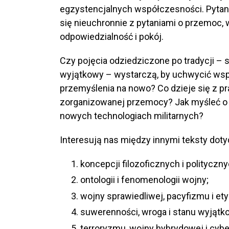
egzystencjalnych współczesności. Pytania
się nieuchronnie z pytaniami o przemoc, 
odpowiedzialność i pokój.
Czy pojęcia odziedziczone po tradycji – 
wyjątkowy – wystarczą, by uchwycić wsp
przemyślenia na nowo? Co dzieje się z p
zorganizowanej przemocy? Jak myśleć o w
nowych technologiach militarnych?
Interesują nas między innymi teksty dot
koncepcji filozoficznych i polityczn
ontologii i fenomenologii wojny;
wojny sprawiedliwej, pacyfizmu i et
suwerenności, wroga i stanu wyjątk
terroryzmu, wojny hybrydowej i cyb