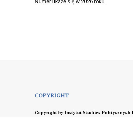
Numer ukaże się w 2026 roku.
COPYRIGHT
Copyright by Instytut Studiów Politycznych
OJS Support & customization by
Academicon
Platform & workflow by
OJS/PKP