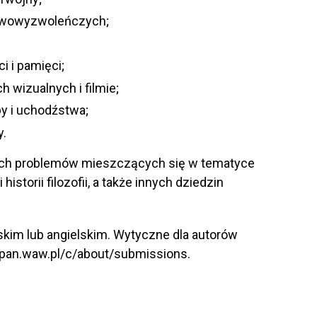
odowowyzwoleńczych;
i i pamięci;
h wizualnych i filmie;
by i uchodźstwa;
y.
ych problemów mieszczących się w tematyce
 historii filozofii, a także innych dziedzin
skim lub angielskim. Wytyczne dla autorów
sppan.waw.pl/c/about/submissions.