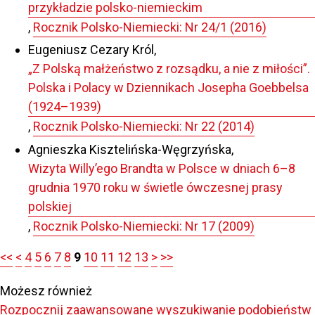
przykładzie polsko-niemieckim
,
Rocznik Polsko-Niemiecki: Nr 24/1 (2016)
Eugeniusz Cezary Król,
„Z Polską małżeństwo z rozsądku, a nie z miłości”.
Polska i Polacy w Dziennikach Josepha Goebbelsa
(1924–1939)
,
Rocznik Polsko-Niemiecki: Nr 22 (2014)
Agnieszka Kisztelińska-Węgrzyńska,
Wizyta Willy’ego Brandta w Polsce w dniach 6–8
grudnia 1970 roku w świetle ówczesnej prasy
polskiej
,
Rocznik Polsko-Niemiecki: Nr 17 (2009)
<<
<
4
5
6
7
8
9
10
11
12
13
>
>>
Możesz również
Rozpocznij zaawansowane wyszukiwanie podobieństw