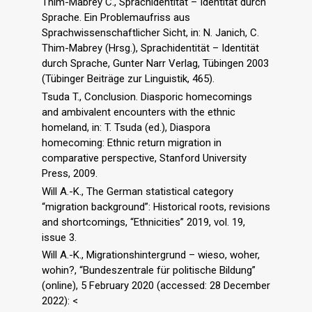
Thim-Mabrey C., Sprachidentität – Identität durch
Sprache. Ein Problemaufriss aus
Sprachwissenschaftlicher Sicht, in: N. Janich, C.
Thim-Mabrey (Hrsg.), Sprachidentität – Identität
durch Sprache, Gunter Narr Verlag, Tübingen 2003
(Tübinger Beiträge zur Linguistik, 465).
Tsuda T., Conclusion. Diasporic homecomings
and ambivalent encounters with the ethnic
homeland, in: T. Tsuda (ed.), Diaspora
homecoming: Ethnic return migration in
comparative perspective, Stanford University
Press, 2009.
Will A.-K., The German statistical category
“migration background”: Historical roots, revisions
and shortcomings, “Ethnicities” 2019, vol. 19,
issue 3.
Will A.-K., Migrationshintergrund – wieso, woher,
wohin?, “Bundeszentrale für politische Bildung”
(online), 5 February 2020 (accessed: 28 December
2022): <