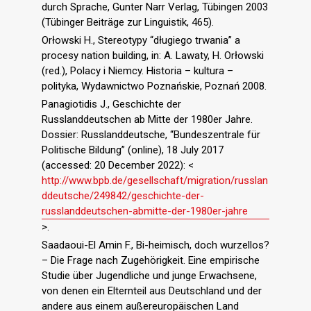
durch Sprache, Gunter Narr Verlag, Tübingen 2003
(Tübinger Beiträge zur Linguistik, 465).
Orłowski H., Stereotypy “długiego trwania” a
procesy nation building, in: A. Lawaty, H. Orłowski
(red.), Polacy i Niemcy. Historia – kultura –
polityka, Wydawnictwo Poznańskie, Poznań 2008.
Panagiotidis J., Geschichte der
Russlanddeutschen ab Mitte der 1980er Jahre.
Dossier: Russlanddeutsche, “Bundeszentrale für
Politische Bildung” (online), 18 July 2017
(accessed: 20 December 2022): <
http://www.bpb.de/gesellschaft/migration/russlan
ddeutsche/249842/geschichte-der-
russlanddeutschen-abmitte-der-1980er-jahre
>.
Saadaoui-El Amin F., Bi-heimisch, doch wurzellos?
– Die Frage nach Zugehörigkeit. Eine empirische
Studie über Jugendliche und junge Erwachsene,
von denen ein Elternteil aus Deutschland und der
andere aus einem außereuropäischen Land