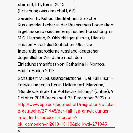
stammt, LIT, Berlin 2013
(Erziehungswissenschaft, 67).
Sawinkin E., Kultur, Identität und Sprache
Russlanddeutscher in der Russischen Föderation.
Ergebnisse russischer empirischer Forschung, in:
M.C. Hermann, R. Öhlschläger (Hrsg.), Hier die
Russen – dort die Deutschen. Über die
Integrationsprobleme russland-deutscher
Jugendlicher 250 Jahre nach dem
Einladungsmanifest von Katharina II, Nomos,
Baden-Baden 2013.
Schaubert M., Russlanddeutsche. “Der Fall Lisa” –
Entwicklungen in Berlin Hellersdorf-Marzahn,
“Bundeszentrale für Politische Bildung” (online), 9
October 2018 (accessed: 28 December 2022): <
http://www.bpb.de/gesellschaft/migration/russlan
d-deutsche/271945/der-fall-lisa-entwicklungen-
in-berlin-hellersdorf-marzahn?
pk_campaign=nl2018-10-10&pk_kwd=271945
>.