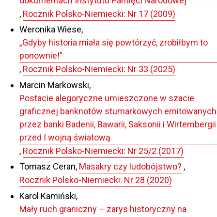
dokumentach Instytutu Pamięci Narodowej
,
Rocznik Polsko-Niemiecki: Nr 17 (2009)
Weronika Wiese,
„Gdyby historia miała się powtórzyć, zrobiłbym to
ponownie!”
,
Rocznik Polsko-Niemiecki: Nr 33 (2025)
Marcin Markowski,
Postacie alegoryczne umieszczone w szacie
graficznej banknotów stumarkowych emitowanych
przez banki Badenii, Bawarii, Saksonii i Wirtembergii
przed I wojną światową
,
Rocznik Polsko-Niemiecki: Nr 25/2 (2017)
Tomasz Ceran,
Masakry czy ludobójstwo?
,
Rocznik Polsko-Niemiecki: Nr 28 (2020)
Karol Kamiński,
Mały ruch graniczny – zarys historyczny na