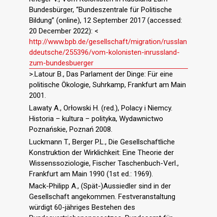
Bundesbürger, “Bundeszentrale für Politische
Bildung” (online), 12 September 2017 (accessed:
20 December 2022): <
http://www.bpb.de/gesellschaft/migration/russlan
ddeutsche/255396/vom-kolonisten-inrussland-
zum-bundesbuerger
>.Latour B., Das Parlament der Dinge: Für eine
politische Ökologie, Suhrkamp, Frankfurt am Main
2001.
Lawaty A., Orłowski H. (red.), Polacy i Niemcy.
Historia – kultura – polityka, Wydawnictwo
Poznańskie, Poznań 2008.
Luckmann T., Berger P.L., Die Gesellschaftliche
Konstruktion der Wirklichkeit: Eine Theorie der
Wissenssoziologie, Fischer Taschenbuch-Verl.,
Frankfurt am Main 1990 (1st ed.: 1969).
Mack-Philipp A., (Spät-)Aussiedler sind in der
Gesellschaft angekommen. Festveranstaltung
würdigt 60-jähriges Bestehen des