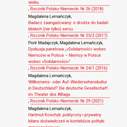
wieku
,
Rocznik Polsko-Niemiecki: Nr 26 (2018)
Magdalena Lemańczyk,
Badacz zaangażowany: o drodze do badań
bliskich (nie tylko) sercu
,
Rocznik Polsko-Niemiecki: Nr 25/2 (2017)
Piotr Madajczyk, Magdalena Lemańczyk,
Dyskusja panelowa „«Solidarność» wobec
Niemców w Polsce – Niemcy w Polsce
wobec «Solidarności»”
,
Rocznik Polsko-Niemiecki: Nr 24/1 (2016)
Magdalena Lemańczyk,
Willkomens- oder Auf-Wiedersehenskultur
in Deutschland? Die deutsche Gesellschaft
im Theater des Alltags
,
Rocznik Polsko-Niemiecki: Nr 29 (2021)
Magdalena Lemańczyk,
Hartmut Koschyk: polityczny i prywatny
bilans doświadczeń w kontekście polityki