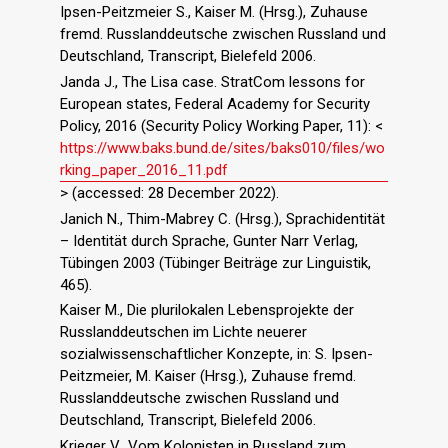
Ipsen-Peitzmeier S., Kaiser M. (Hrsg.), Zuhause
fremd. Russlanddeutsche zwischen Russland und
Deutschland, Transcript, Bielefeld 2006.
Janda J., The Lisa case. StratCom lessons for
European states, Federal Academy for Security
Policy, 2016 (Security Policy Working Paper, 11): <
https://www.baks.bund.de/sites/baks010/files/wo
rking_paper_2016_11.pdf
> (accessed: 28 December 2022).
Janich N., Thim-Mabrey C. (Hrsg.), Sprachidentität
– Identität durch Sprache, Gunter Narr Verlag,
Tübingen 2003 (Tübinger Beiträge zur Linguistik,
465).
Kaiser M., Die plurilokalen Lebensprojekte der
Russlanddeutschen im Lichte neuerer
sozialwissenschaftlicher Konzepte, in: S. Ipsen-
Peitzmeier, M. Kaiser (Hrsg.), Zuhause fremd.
Russlanddeutsche zwischen Russland und
Deutschland, Transcript, Bielefeld 2006.
Krieger V., Vom Kolonisten in Russland zum