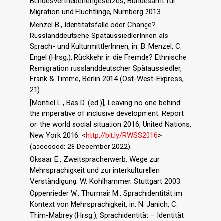
Bundesvertriebenengesetzes, Bundesamt für
Migration und Flüchtlinge, Nürnberg 2013.
Menzel B., Identitätsfalle oder Change?
Russlanddeutsche SpätaussiedlerInnen als
Sprach- und KulturmittlerInnen, in: B. Menzel, C.
Engel (Hrsg.), Rückkehr in die Fremde? Ethnische
Remigration russlanddeutscher Spätaussiedler,
Frank & Timme, Berlin 2014 (Ost-West-Express,
21).
[Montiel L., Bas D. (ed.)], Leaving no one behind:
the imperative of inclusive development. Report
on the world social situation 2016, United Nations,
New York 2016: <
http://bit.ly/RWSS2016
>
(accessed: 28 December 2022).
Oksaar E., Zweitspracherwerb. Wege zur
Mehrsprachigkeit und zur interkulturellen
Verständigung, W. Kohlhammer, Stuttgart 2003.
Oppenrieder W., Thurmair M., Sprachidentität im
Kontext von Mehrsprachigkeit, in: N. Janich, C.
Thim-Mabrey (Hrsg.), Sprachidentität – Identität