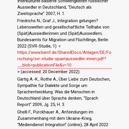
Interkulturell basierte Schwierigkeiten russischer
Aussiedler in Deutschland, “Deutsch als
Zweitsprache” 2007, H. 1.
Friedrichs N., Graf J., Integration gelungen?
Lebenswelten und gesellschaftliche Teilhabe von
(Spät)Aussiedlerinnen und (Spät)Aussiedlern,
Bundesamts für Migration und Flüchtlinge, Berlin
2022 (SVR-Studie, 1): <
https://www.bamf.de/SharedDocs/Anlagen/DE/Fo
rschung/svr-studie-spaetaussiedler-innen.pdf?
__blob=publicationFile&v=10
> (accessed: 20 December 2022).
Gärtig A.-K., Rothe A., Über Liebe zum Deutschen,
Sympathie für Dialekte und Sorge um
Sprachentwicklung. Was die Menschen in
Deutschland über Sprache denken, “Sprach
Report” 2009, Jg. 25, H. 3.
Ghelli F., Pürckhauer A., Anfeindungen im
Zusammenhang mit dem Ukraine-Krieg,
“Mediendienst Integration” (online), 28 April 2022