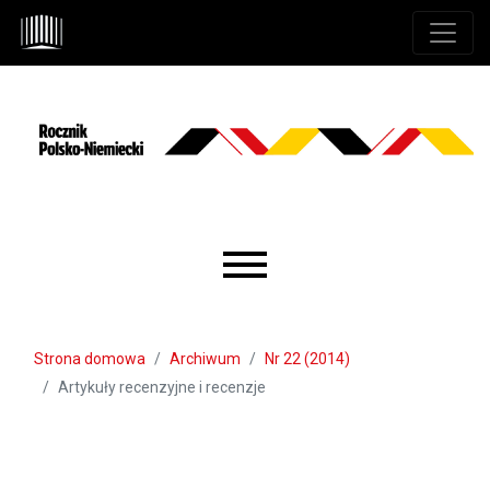
Przejdź do głównego menu
Przejdź do sekcji głównej
Przejdź do stopki
Main menu
Strona domowa
Archiwum
Nr 22 (2014)
Artykuły recenzyjne i recenzje