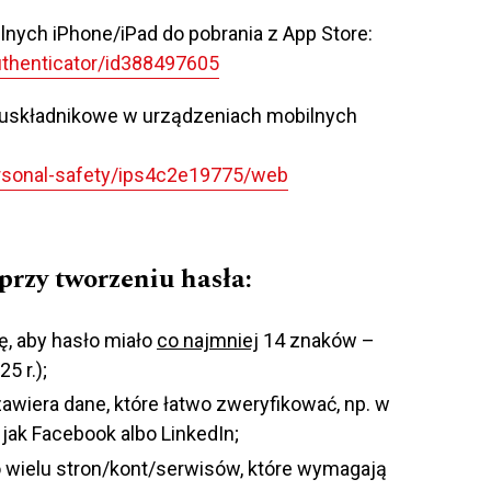
nych iPhone/iPad do pobrania z App Store:
uthenticator/id388497605
dwuskładnikowe w urządzeniach mobilnych
ersonal-safety/ips4c2e19775/web
przy tworzeniu hasła:
ię, aby hasło miało
co najmniej
14 znaków –
5 r.);
zawiera dane, które łatwo zweryfikować, np. w
jak Facebook albo LinkedIn;
o wielu stron/kont/serwisów, które wymagają