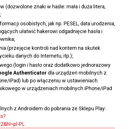
 (dozwolone znaki w haśle: mała i duża litera,
;
ormacji osobistych, jak np. PESEL, data urodzenia,
mogących ułatwić hakerowi odgadnięcie hasła i
ownika;
ia (przejęcie kontroli nad kontem na skutek
eku danych do Internetu, itp.);
wego (login i hasło oraz dodatkowo jednorazowy
ogle Authenticator
dla urządzeń mobilnych z
one/iPad) lub po włączeniu w ustawieniach
nikowego w urządzeniach mobilnych iPhone/iPad
lnych z Androidem do pobrania ze Sklepu Play:
ls?
r2&hl=pl-PL