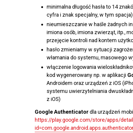
minimalna długość hasła to 14 znaków
cyfra i znak specjalny, w tym spacja)
nieumieszczanie w haśle żadnych inf
imiona osób, imiona zwierząt, itp., 
przejęcie kontroli nad kontem użytk
hasło zmieniamy w sytuacji zagrożen
włamania do systemu, masowego wyci
włączenie logowania wieloskładniko
kod wygenerowany np. w aplikacji
Go
Androidem oraz urządzeń z iOS (iPh
systemu uwierzytelniania dwuskład
z iOS)
Google Authenticator
dla urządzeń mobi
https://play.google.com/store/apps/detai
id=com.google.android.apps.authenticato