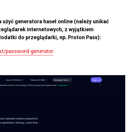
użyć generatora haseł online (należy unikać
eglądarek internetowych, z wyjątkiem
datki do przeglądarki, np. Proton Pass):
xt/password-generator