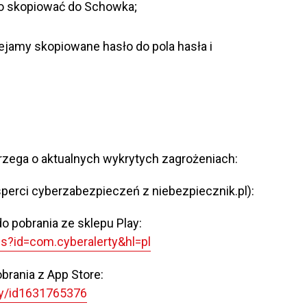
o skopiować do Schowka;
amy skopiowane hasło do pola hasła i
strzega o aktualnych wykrytych zagrożeniach:
ksperci cyberzabezpieczeń z niebezpiecznik.pl):
o pobrania ze sklepu Play:
ls?id=com.cyberalerty&hl=pl
brania z App Store:
ty/id1631765376