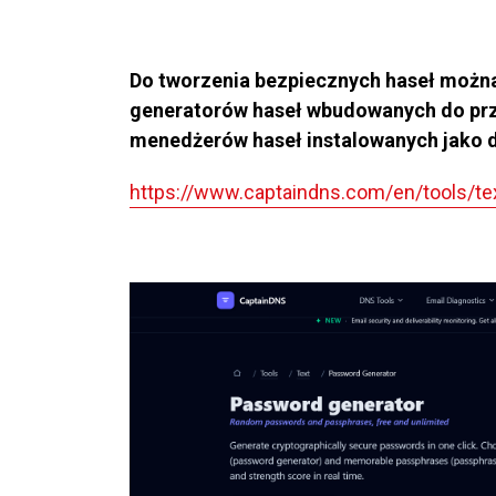
Do tworzenia bezpiecznych haseł można 
generatorów haseł wbudowanych do prz
menedżerów haseł instalowanych jako do
https://www.captaindns.com/en/tools/te